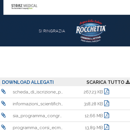
DOWNLOAD ALLEGATI
SCARICA TUTTO
scheda_di_iscrizione_pisa_2026.pdf
267,23 KB
informazioni_scientifiche_e_norme_abstract_2026_rev.pdf
318,28 KB
sia_programma_congresso_2026_v6.pdf
12,66 MB
programma_corsi_ecm_sia_2026_def.pdf
13,89 MB